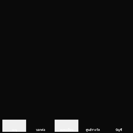
เมนู
บอกต่อ
ลงทะเบียน
ศูนย์รางวัล
บัญชี